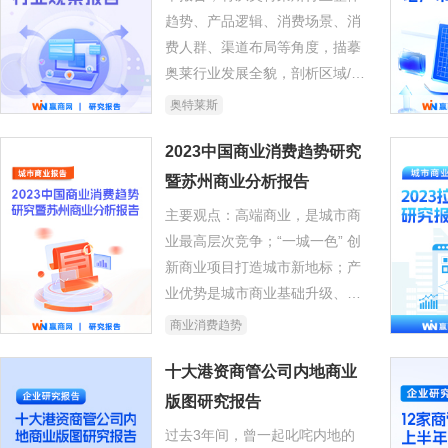
趋势、产品逻辑、消费场景、消
费人群、渠道布局等角度，描摹
奥莱行业发展全貌，剖析区域/城
市分布特征及城市进入机会等，
奥特莱斯
从数据角度透视奥莱新可能、新
机会。
2023中国商业消费趋势研究
暨苏州商业分析报告
主要观点：高端商业，是城市商
业最高层次竞争；“一城一色” 创
新商业项目打造城市新地标；产
业优势是城市商业基础升级、结
构优化的长久动力；苏州消费基
商业消费趋势
础设施增长迅速……
十大港资商管公司内地商业
版图研究报告
过去3年间，曾一起叱咤内地的