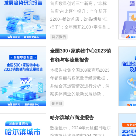
首店数量创近三年新高，“非标
首店”占比逐年提升；全年新开
2200+餐饮首店，饮品/烘焙“扛
把子”；全年新开2100+零售首
店，上海含金量最高。
首店报告
全国300+家购物中心2023销
售额与客流量报告
本报告收集全国309家商场2023
年销售额与客流量等经营数据，
并结合其运营情况进行分析，洞
察实体商业的最新发展趋势，为
行业提供参考。
销售额
哈尔滨城市商业报告
数据显示，2024年元旦假日哈尔
滨市累计接待游客304.79万人