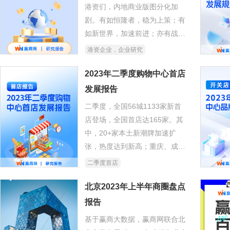
港资们，内地商业版图分化加
剧。有如恒隆者，稳为上策；有
如新世界，加速前进；亦有战略
收缩者九龙仓，脚步放慢。在后
港资企业，企业研究
疫情时代，一股胜过从前的强烈
危机感笼罩在所有港资玩家头
2023年二季度购物中心首店
顶。审慎出牌，把控风险，战略
发展报告
进退。
二季度，全国56城1133家新首
店登场，全国首店达165家。其
中，20+家本土新潮牌加速扩
张，热度达到新高；重庆、成
都、西安蝉联首店TOP10城市；
二季度首店
国际知名品牌首店占比持续下
降……
北京2023年上半年商圈盘点
报告
基于赢商大数据，赢商网联合北