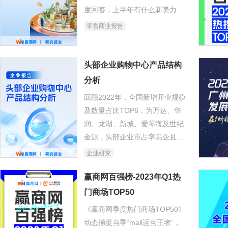
度回答，上半年有什么新势力涌
现？下半年又该往哪儿走？
零售商业报告
头部企业购物中心产品结构
分析
回顾2022年，全国新增开业规模
及数量占比TOP6，为万达、华
润、龙湖、新城、爱琴海及世纪
金源，头部企业市占率高企且竞
争格局相对稳定。从企业规模梯
企业研究
队来看，目前规模第一梯队为万
达、新城及华润，已开业项目规
赢商网百强榜-2023年Q1热
模均破千万㎡；第二梯队印力、
门商场TOP50
宝龙、龙湖及世纪金源在500万
《赢商网季度热门商场TOP50》
㎡以上。可以预测，购物中心行
动态捕捉当季“mall运营王者”，