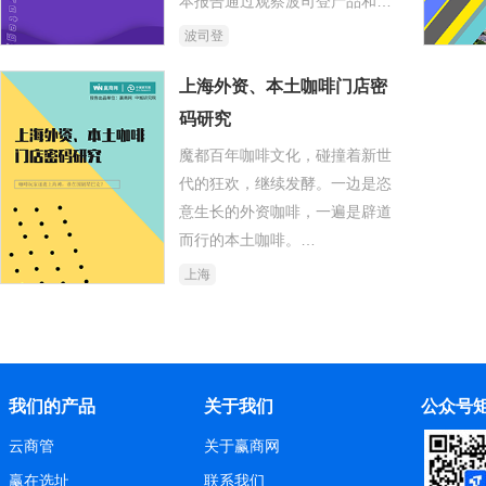
本报告通过观察波司登产品和门
店变化，探究主打季节性产品品
波司登
牌合理布局线下门店的奥秘。
上海外资、本土咖啡门店密
码研究
魔都百年咖啡文化，碰撞着新世
代的狂欢，继续发酵。一边是恣
意生长的外资咖啡，一遍是辟道
而行的本土咖啡。
两股势力，相互较劲，又互为补
上海
充，拼凑出了上海咖啡之门店密
码。
我们的产品
关于我们
公众号
云商管
关于赢商网
赢在选址
联系我们