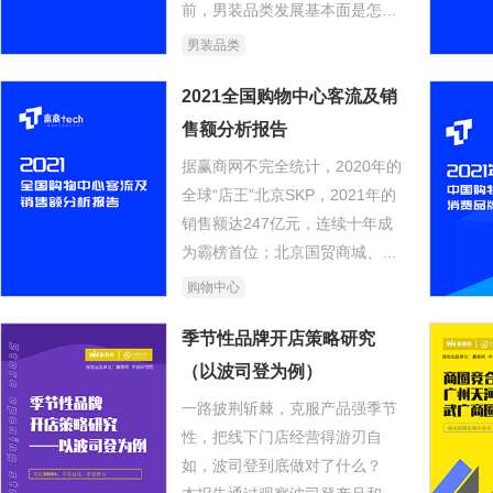
前，男装品类发展基本面是怎样
的？头部品牌未来的发展策略如
男装品类
何？
2021全国购物中心客流及销
售额分析报告
据赢商网不完全统计，2020年的
全球“店王”北京SKP，2021年的
销售额达247亿元，连续十年成
为霸榜首位；北京国贸商城、南
京德基广场则勇闯200亿+阵营。
购物中心
展示出中国实体商业“打不死”的
韧性，维持这个“韧性”的根基，
季节性品牌开店策略研究
是线下客流。
（以波司登为例）
一路披荆斩棘，克服产品强季节
性，把线下门店经营得游刃自
如，波司登到底做对了什么？