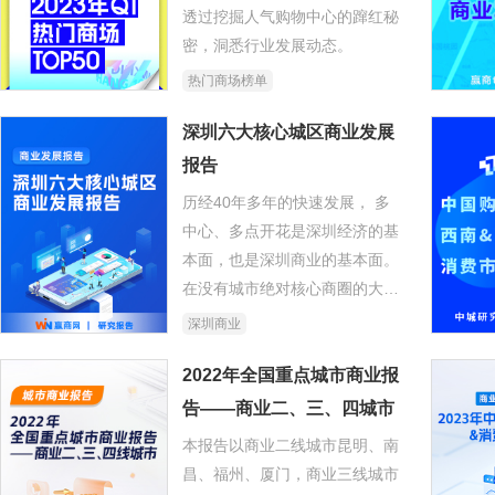
业的规模梯队已基本固化，全国
透过挖掘人气购物中心的蹿红秘
性规模化扩张难以复制。
密，洞悉行业发展动态。
热门商场榜单
深圳六大核心城区商业发展
报告
历经40年多年的快速发展， 多
中心、多点开花是深圳经济的基
本面，也是深圳商业的基本面。
在没有城市绝对核心商圈的大背
景下，我们更多地需要审视各个
深圳商业
行政区的商业基本面以及未来发
展规划。为此，赢商网特别策划
2022年全国重点城市商业报
《深圳六大核心城区商业发展报
告——商业二、三、四城市
告》，记录各城区过去三年的商
本报告以商业二线城市昆明、南
业变化，展望未来发展机会点。
昌、福州、厦门，商业三线城市