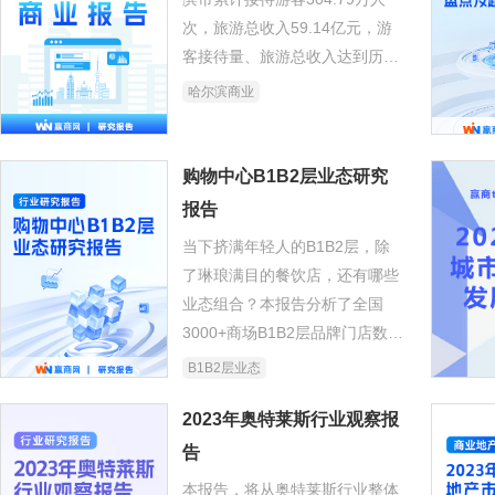
次，旅游总收入59.14亿元，游
客接待量、旅游总收入达到历史
峰值。作为商业地产行业的首席
哈尔滨商业
观察者，我们更想撇开喧嚣的流
量外衣，透过最直观的数据，看
看这座“顶流之城”的商业生态与
购物中心B1B2层业态研究
未来机会。
报告
当下挤满年轻人的B1B2层，除
了琳琅满目的餐饮店，还有哪些
业态组合？本报告分析了全国
3000+商场B1B2层品牌门店数
据，找到一些有意思的新发现。
B1B2层业态
2023年奥特莱斯行业观察报
告
本报告，将从奥特莱斯行业整体