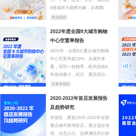
8座城市为观察对象，从商圈、
项目、品牌视角，回顾这8座城
商业报告
市2022年在商业市场的表现，及
对2023年的商业市场进行展望。
2022年度全国9大城市购物
中心空置率报告
2022年，全国9大重点城市购物
中心空置率超10%。从城市来
看，深圳一枝独秀，杭州连续4
年波动最小，武汉、重庆高位承
压，从项目来看，小体量、巨型
空置率报告
mall稳铺有道，10年以上老商场
坚挺。空置率在2022年到达新高
2020-2022年首店发展报告
点后，至年末有了转向新拐点的
及趋势研究
势头，新一轮“开店潮”有望出
本报告，聚焦2020-2022年全国
现。
重点城市新增首店，透过选址布
局、业态占比、品牌属性的分析