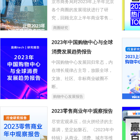
京市商务局对2023年上半年北京
各个商圈的发展现状进行了研
究，回顾北京上半年商业零售市
场如何稳步回温，并为下半年的
商圈研究
发展路径提供参考。
2023年中国购物中心与全球
消费发展趋势报告
中国购物中心发展回归常态，内
在增长规律占主导，放眼全球，
文旅、社区、非标商业破圈不
断。
购物中心发展报告
2023零售商业年中观察报告
尽管宏观承压，但火拼经济的主
基调，坚定如磐石。《2023年中
特辑》从商业、消费、城市等维