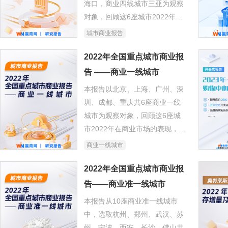
海口，商业四线城市三亚为观察
对象，回顾这6座城市2022年在
商业市场的表现，及对2023年的
城市商业报告
商业市场进行展望。
2022年全国重点城市商业报
告 ——商业一线城市
本报告以北京、上海、广州、深
圳、成都、重庆共6座商业一线
城市为观察对象，回顾这6座城
市2022年在商业市场的表现，及
对2023年的商业市场进行展望。
商业一线城市
2022年全国重点城市商业报
告——商业准一线城市
本报告从10座商业准一线城市
中，选取杭州、郑州、武汉、苏
州、宁波、西安、长沙、佛山共