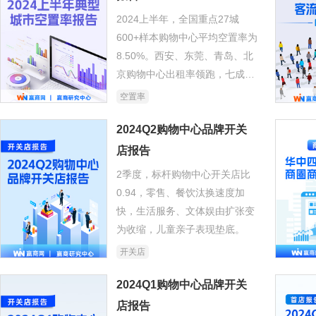
2024上半年，全国重点27城
600+样本购物中心平均空置率为
8.50%。西安、东莞、青岛、北
京购物中心出租率领跑，七成商
场空置率低于10%，七成项目出
空置率
租率高于90%……
2024Q2购物中心品牌开关
店报告
2季度，标杆购物中心开关店比
0.94，零售、餐饮汰换速度加
快，生活服务、文体娱由扩张变
为收缩，儿童亲子表现垫底。
开关店
2024Q1购物中心品牌开关
店报告