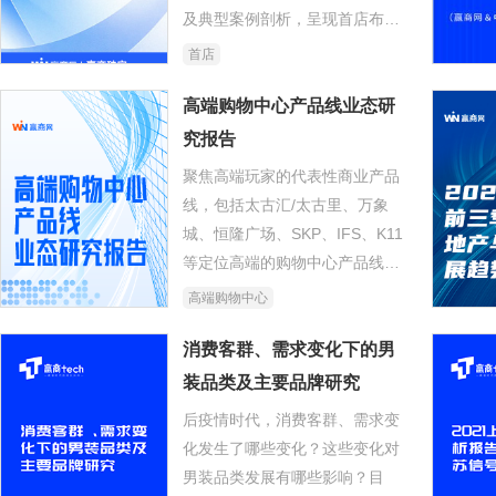
及典型案例剖析，呈现首店布局
攻略之变，探究高光过后，它们
首店
何以长红？
高端购物中心产品线业态研
究报告
聚焦高端玩家的代表性商业产品
线，包括太古汇/太古里、万象
城、恒隆广场、SKP、IFS、K11
等定位高端的购物中心产品线，
透过业态占比、调改数据的分析
高端购物中心
及典型案例剖析，挖掘其差异化
打法、招调逻辑。
消费客群、需求变化下的男
装品类及主要品牌研究
后疫情时代，消费客群、需求变
化发生了哪些变化？这些变化对
男装品类发展有哪些影响？目