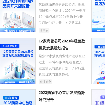
优质商场仍然是开店必选。据赢
商研究中心统计，2024年一季度
12个重点城市220+购物中心开
关店比0.97，开、关店数基本持
平，整体平稳，持续微调。
开关店
12家商管公司2023年经营数
据及发展规划报告
聚焦12家涉及商业地产规模企业
过去一年/半年的商场租金收入、
运营情况与最新计划，了解行业
真实现状与发展趋势。
企业研究
2023购物中心首店发展趋势
研究报告