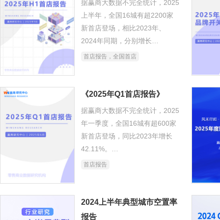
据赢商大数据不完全统计，2025
上半年，全国16城有超2200家
新首店登场，相比2023年、
2024年同期，分别增长
68.71%、29.37%。
首店报告，全国首店
首店级别上，今年上半年全国首
店绝对数“回升”，同比去年上涨
19.28%，至198家。
《2025年Q1首店报告》
据赢商大数据不完全统计，2025
年一季度，全国16城有超600家
新首店登场，同比2023年增长
42.11%。
上新时间轴上，相比前两年同时
首店报告
出现多个上新高峰，今年一季度
首店更集中在元旦亮相，1月1日
上新首店数占季内总数超一成。
2024上半年典型城市空置率
报告