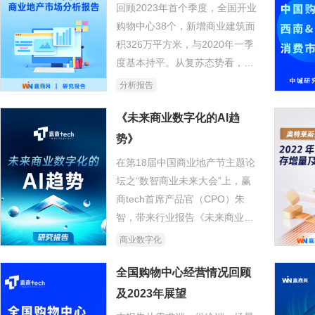
回顾2023年首个季度，全国开业
购物中心38个，新增商业建筑面
积326万平方米，与2020年一季
度基本持平。从复苏态势看，一
季度中国经济复苏超预期，增长
分析报告
4.5%，3月社零增长10.6%。得
益于消费快速回暖，购物中心整
《未来商业数字化的AI趋
体客流明显恢复，但品牌商家拓
势》
店步伐谨慎，一些甚至呈现继续
在第18届中国商业地产节主题论
收缩态势。
坛之“数智商业未来大会”上，赢
商tech首席产品官（CPO）朱
智，带来行业报告《未来商业数
字化的AI趋势》。该报告从商业
商业数字化
发展情况与痛点、AI发展趋势与
机会、商业数字化新三部曲三大
全国购物中心经营情况回顾
主题来分析未来商业数字化的AI
及2023年展望
趋势。