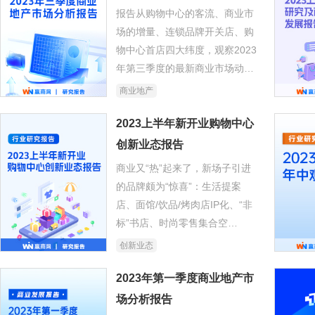
业、文旅商业争相入市。
报告从购物中心的客流、商业市
场的增量、连锁品牌开关店、购
物中心首店四大纬度，观察2023
年第三季度的最新商业市场动态
及最新的商业趋势。
商业地产
2023上半年新开业购物中心
创新业态报告
商业又“热”起来了，新场子引进
的品牌颇为“惊喜”：生活提案
店、面馆/饮品/烤肉店IP化、“非
标”书店、时尚零售集合空
间……
创新业态
2023年第一季度商业地产市
场分析报告