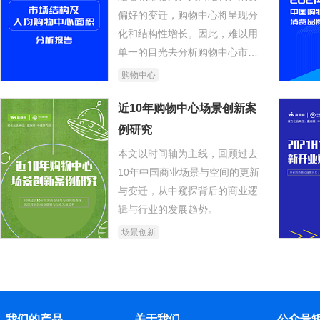
偏好的变迁，购物中心将呈现分
化和结构性增长。因此，难以用
单一的目光去分析购物中心市
场。赢商大数据通过产品特性、
购物中心
城市线级、市场规模等维度，对
购物中心市场进行结构划分。
近10年购物中心场景创新案
例研究
本文以时间轴为主线，回顾过去
10年中国商业场景与空间的更新
与变迁，从中窥探背后的商业逻
辑与行业的发展趋势。
场景创新
我们的产品
关于我们
公众号