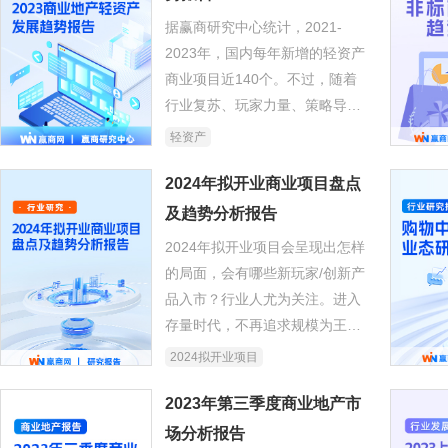
现状、未来趋势……
据赢商研究中心统计，2021-
2023年，国内每年新增的轻资产
商业项目近140个。不过，随着
行业复苏、玩家力量、策略导向
等因素之变，这些上新的轻资产
轻资产
项目亦出现不同以往的一些新特
征。
2024年拟开业商业项目盘点
及趋势分析报告
2024年拟开业项目会呈现出怎样
的局面，会有哪些新玩家/创新产
品入市？行业人尤为关注。进入
存量时代，不再追求规模为王，
但港资、外资巨头加速中国内地
2024拟开业项目
扩张；而全国商业不均衡情况
下，高线级城市依旧是新项目必
2023年第三季度商业地产市
争之地；开放式街区、非标商
场分析报告