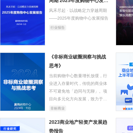
周期 2025年度购物中心发展
报告
风禾尽起 · 以战略定力穿越周期
——2025年度购物中心发展报告
行业报告
《非标商业破圈洞察与挑战
思考》
当前购物中心数量增长放缓，行
业进入存量时代，传统的商业体
不可避免地「趋同与无聊」。项
目向多元化方向发展，致力于打
造独特的消费体验。 在这样的背
非标商业
景下，非标商业广受关注，指向
了更多的探索性与可能性。本报
2023商业地产轻资产发展趋
告分析了非标商业的发展历程、
势报告