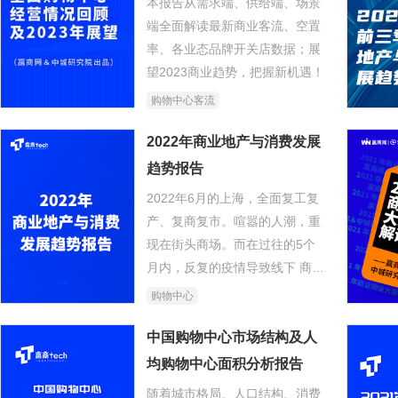
本报告从需求端、供给端、场景
端全面解读最新商业客流、空置
率、各业态品牌开关店数据；展
望2023商业趋势，把握新机遇！
购物中心客流
2022年商业地产与消费发展
趋势报告
2022年6月的上海，全面复工复
产、复商复市。喧嚣的人潮，重
现在街头商场。而在过往的5个
月内，反复的疫情导致线下 商业
客流受阻，而持续波动的宏观经
购物中心
济则影响着个人可支配收入，以
及消费意愿。
中国购物中心市场结构及人
均购物中心面积分析报告
随着城市格局、人口结构、消费