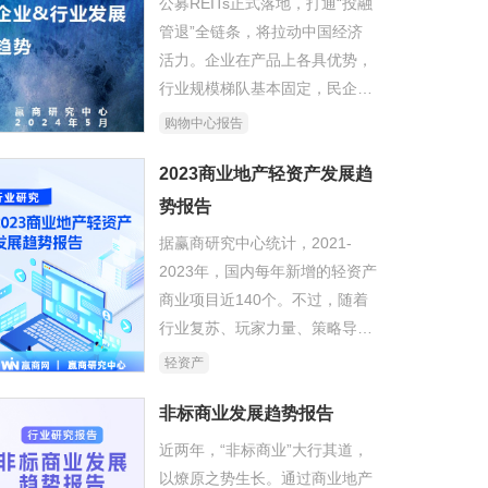
公募REITs正式落地，打通“投融
管退”全链条，将拉动中国经济
活力。企业在产品上各具优势，
行业规模梯队基本固定，民企、
央国企业务重点将有所分化。新
购物中心报告
理性消费主义时代，务实、理
性、审慎，“悦己、休闲社交、
2023商业地产轻资产发展趋
疗愈”需求提升。
势报告
据赢商研究中心统计，2021-
2023年，国内每年新增的轻资产
商业项目近140个。不过，随着
行业复苏、玩家力量、策略导向
等因素之变，这些上新的轻资产
轻资产
项目亦出现不同以往的一些新特
征。
非标商业发展趋势报告
近两年，“非标商业”大行其道，
以燎原之势生长。通过商业地产