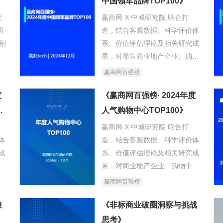
中国领军品牌TOP100》
度
赢商网 X 中城研究院 联合打
升
造，结合客观数据、科学评价体
分别
系、价值评估理论及相关研究成
果，对零售商业地产企业、购物
中心及品牌商展开全面、精准测
赢商网百强榜
评。
度
《赢商网百强榜·2024年度中国
《赢商网百强榜· 2024年度
领军品牌TOP100》，以量化数
力
人气购物中心TOP100》
据、维度，监测头部品牌市场地
赢商网 X 中城研究院 联合打
位之变；关注品牌变化趋势及背
体
造，结合客观数据、科学评价体
后原因。
成
系、价值评估理论及相关研究成
心
果，对商业地产企业、购物中心
。
及品牌商展开全面、精准测评。
赢商网百强榜
商
搜
《非标商业破圈洞察与挑战
在
思考》