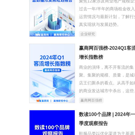
聚焦12家涉及商业地产规模企
过去一年/半年的商场租金收
运营情况与最新计划，了解行
真实现状与发展趋势。
企业研究
赢商网百强榜-2024Q1客
增长指数榜
商业的演绎，离不开客流的集
聚。集聚的规模、质量，是城
店王们厮杀的看点。从高手如
的商业发达城市中杀出，这些
尖王者靠哪些新潮消费内容强
赢商网百强榜
吸客？
数读100个品牌 | 2024年
季度观察报告
鞋服品类以优化渠道为主基调