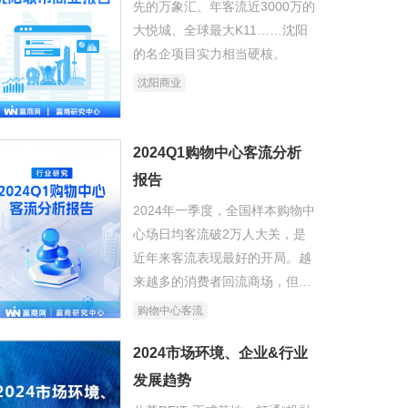
先的万象汇、年客流近3000万的
大悦城、全球最大K11……沈阳
的名企项目实力相当硬核。
沈阳商业
2024Q1购物中心客流分析
报告
2024年一季度，全国样本购物中
心场日均客流破2万人大关，是
近年来客流表现最好的开局。越
来越多的消费者回流商场，但经
历了三年疫情，消费偏好发生了
购物中心客流
较大改变。基于此，商场们如何
应对？不同类型商圈，客流表现
2024市场环境、企业&行业
的异同点何在？又是如何捕捉最
发展趋势
佳消费客群？