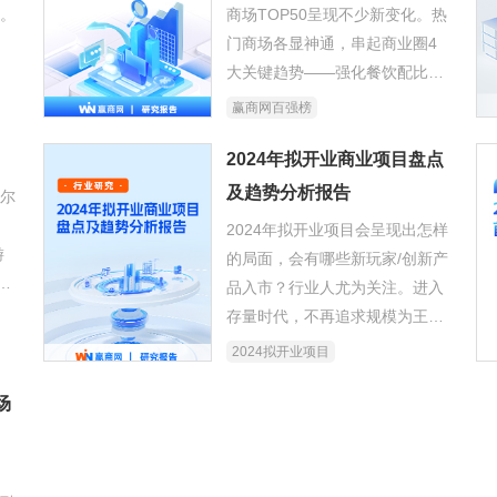
了。
商场TOP50呈现不少新变化。热
门商场各显神通，串起商业圈4
大关键趋势——强化餐饮配比、
赢
空间打造“非标化”、活动“游园
赢商网百强榜
化”、粉丝经济挖掘颗粒化。
2024年拟开业商业项目盘点
及趋势分析报告
哈尔
2024年拟开业项目会呈现出怎样
游
的局面，会有哪些新玩家/创新产
史
品入市？行业人尤为关注。进入
席
存量时代，不再追求规模为王，
流
但港资、外资巨头加速中国内地
2024拟开业项目
看
扩张；而全国商业不均衡情况
与
场
下，高线级城市依旧是新项目必
争之地；开放式街区、非标商
业、文旅商业争相入市。