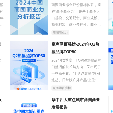
的消
商圈商业综合评价指标体系，简
缩
称“商圈商业力”，是基于商圈人
4年
口规模，交通配套、商业规模、
商业档次、商业多样性、商业活
创近
力以及商业潜力等要素，形成的
商圈商业力
综合评估商圈商业发展水平的指
流
标体系。
赢商网百强榜-2024年Q2热
搜品牌TOP50
杭
2024年2季度，TOP50热搜品牌
们整活的技术与方向，又出现了
；
一些新变化。“丁达尔穿搭”热潮
迭起、日常版户外产品“上位”、
守
茶咖圈踏入next level……
赢商网百强榜
龙
报
华中四大重点城市商圈商业
发展报告