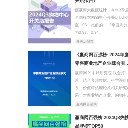
关店报告》
据赢商大数据统计，今年3季
全国样本购物中心开关店比回
至1.03，此前的1、2季度则
为0.97、0.94。
开关店报告
《赢商网百强榜· 2024年
零售商业地产企业综合实
TOP100》
赢商网 X 中城研究院 联合打
造，结合客观数据、科学评价
系、价值评估理论及相关研究
果，对商业地产企业、购物中
及品牌商展开全面、精准测评
赢商网百强榜
《零售商业地产企业综合实力
TOP100》，用数据说话，为
赢商网百强榜-2024Q3热
业发声，反映商业地产行业现
品牌榜TOP50