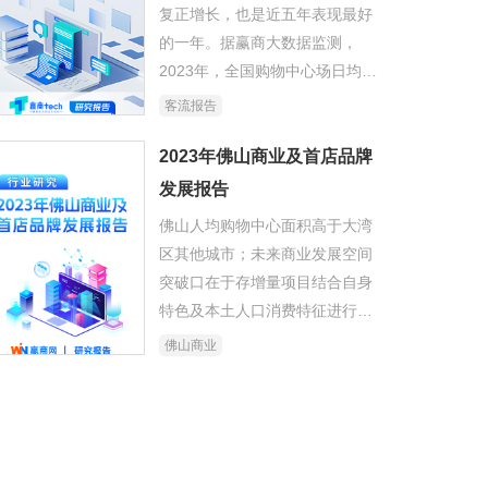
复正增长，也是近五年表现最好
的一年。据赢商大数据监测，
2023年，全国购物中心场日均客
流2万人，同比上年大幅增长
客流报告
35%，且超过疫前水平。
2023年佛山商业及首店品牌
发展报告
佛山人均购物中心面积高于大湾
区其他城市；未来商业发展空间
突破口在于存增量项目结合自身
特色及本土人口消费特征进行差
异化运营；首店品牌的引进得到
佛山商业
佛山政府高度重视，禅城区着力
构建“1+1+3+N”的商业新格局，
提升首店品牌吸引力。