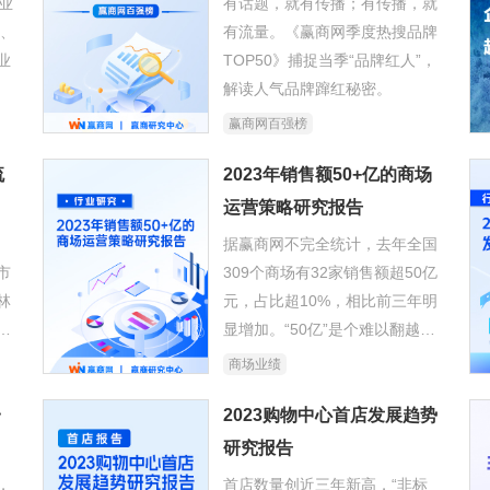
业
有话题，就有传播；有传播，就
入、
有流量。《赢商网季度热搜品牌
业
TOP50》捕捉当季“品牌红人”，
解读人气品牌蹿红秘密。
赢商网百强榜
流
2023年销售额50+亿的商场
运营策略研究报告
据赢商网不完全统计，去年全国
市
309个商场有32家销售额超50亿
林
元，占比超10%，相比前三年明
顶
显增加。“50亿”是个难以翻越的
势
分水岭，“尖子生”的运营法则
商场业绩
——品牌调整、硬件改造、营销
一
活动，值得借鉴与参考。
2023购物中心首店发展趋势
研究报告
，
首店数量创近三年新高，“非标