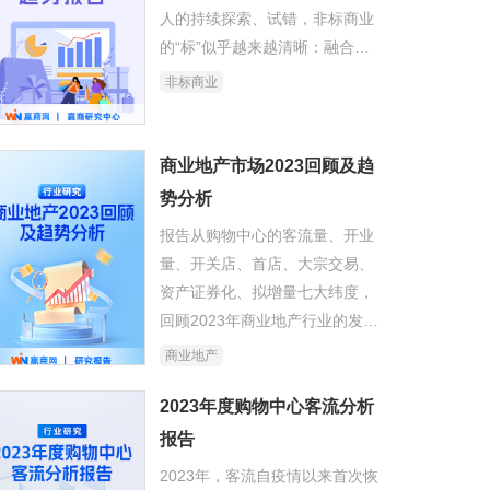
人的持续探索、试错，非标商业
的“标”似乎越来越清晰：融合在
地文化、拥有一定数量的先锋主
非标商业
理人品牌、具有社群运营力和用
户共情力、空间形态打破规则范
式……
商业地产市场2023回顾及趋
势分析
报告从购物中心的客流量、开业
量、开关店、首店、大宗交易、
资产证券化、拟增量七大纬度，
回顾2023年商业地产行业的发展
情况，及对最新行业趋势进行深
商业地产
度分析。
2023年度购物中心客流分析
报告
2023年，客流自疫情以来首次恢