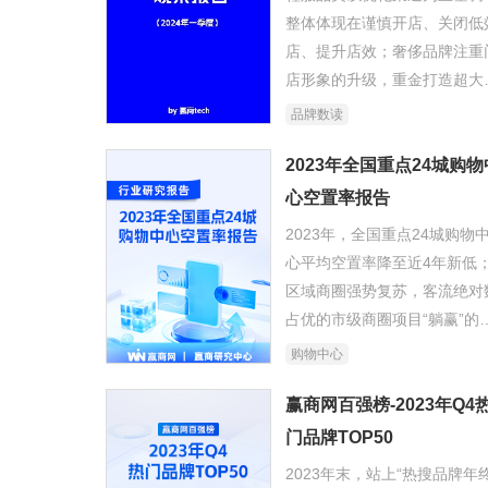
整体体现在谨慎开店、关闭低
店、提升店效；奢侈品牌注重
店形象的升级，重金打造超大
积零售空间成为趋势；茶饮、
品牌数读
啡保持较快的规模增速……
2023年全国重点24城购物
心空置率报告
2023年，全国重点24城购物
心平均空置率降至近4年新低
区域商圈强势复苏，客流绝对
占优的市级商圈项目“躺赢”的
代不再。
购物中心
赢商网百强榜-2023年Q4
门品牌TOP50
2023年末，站上“热搜品牌年