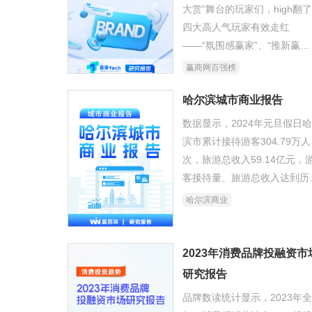
大赏”舞台的玩家们，high翻
四大高人气玩家有效走红
——“氛围感赢家”、“推新赢
家”、“潜力股赢家”、“破次元
赢商网百强榜
家”。
哈尔滨城市商业报告
数据显示，2024年元旦假日
滨市累计接待游客304.79万人
次，旅游总收入59.14亿元，
客接待量、旅游总收入达到历
峰值。作为商业地产行业的首
哈尔滨商业
观察者，我们更想撇开喧嚣的
量外衣，透过最直观的数据，
看这座“顶流之城”的商业生态
2023年消费品牌投融资市
未来机会。
研究报告
品牌数读统计显示，2023年全