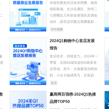
，
本报告聚焦武汉徐东商圈、南昌
朝阳新城、长沙岳麓区、郑州二
二
七商圈近几年的发展现状及调改
当
动作，探究这些重点商圈最新商
场
业发展趋势。
华中商圈
综
2024Q1购物中心首店发展
报告
赢
首店经济，持续发力。2024年一
季度
季度，全国46城有超800家新首
开
店登场。其中，火锅赛道洗牌加
持
剧，小众火锅成黑马；女装趋于
下行，却狂开首店；大众化品牌
首店
首店，成香饽饽。
数
赢商网百强榜-2024Q1热搜
品牌TOP50