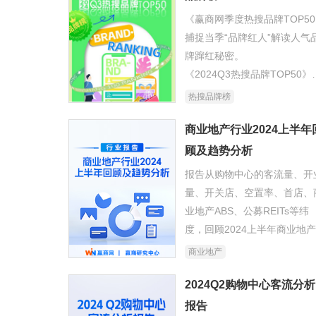
及未来。
《赢商网季度热搜品牌TOP5
捕捉当季“品牌红人”解读人气
牌蹿红秘密。
《2024Q3热搜品牌TOP50》
出不少“黑马玩家”。
热搜品牌榜
对于Z世代来说，线上才是传
行业，场景不断刷新的线下更
商业地产行业2024上半年
探索性。为吸引更多的年轻人
顾及趋势分析
归实体店，TOP50热搜品牌
报告从购物中心的客流量、开
式整活。
量、开关店、空置率、首店、
业地产ABS、公募REITs等纬
度，回顾2024上半年商业地
业的发展现状，及深入研究探
商业地产
商业地产行业最新发展趋势。
2024Q2购物中心客流分析
报告