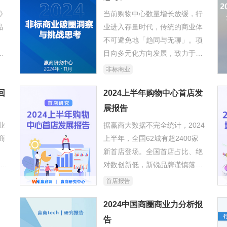
0》
当前购物中心数量增长放缓，行
品
业进入存量时代，传统的商业体
不可避免地「趋同与无聊」。项
冒
目向多元化方向发展，致力于打
造独特的消费体验。 在这样的背
非标商业
统
景下，非标商业广受关注，指向
具
回
了更多的探索性与可能性。本报
2024上半年购物中心首店发
回
告分析了非标商业的发展历程、
展报告
们花
现状、未来趋势……
业
据赢商大数据不完全统计，2024
商
上半年，全国62城有超2400家
新首店登场。全国首店占比、绝
产行
对数创新低，新锐品牌谨慎落
讨
地。近三年“非标”全国首店占
首店报告
比，仍在不断上涨，成熟品
牌“升级版”门店明显增多。
2024中国商圈商业力分析报
告