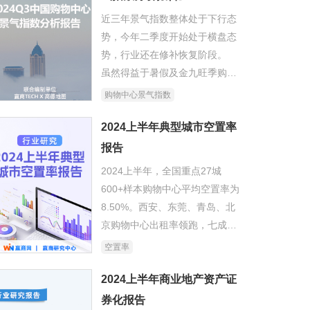
紧张等原因，商业增速连续5年
近三年景气指数整体处于下行态
处于回落状态。
势，今年二季度开始处于横盘态
势，行业还在修补恢复阶段。
虽然得益于暑假及金九旺季购物
中心场内客流的小幅增长，今年
购物中心景气指数
三季度购物中心景气指数环比微
幅上行。但同比2023年仍在低位
2024上半年典型城市空置率
徘徊，景气指数中短期大概率还
报告
将在低区间波动。
2024上半年，全国重点27城
600+样本购物中心平均空置率为
8.50%。西安、东莞、青岛、北
京购物中心出租率领跑，七成商
场空置率低于10%，七成项目出
空置率
租率高于90%……
2024上半年商业地产资产证
券化报告