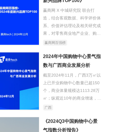
新兴品牌TOP100》
赢商网 X 中城研究院 联合打
造，结合客观数据、科学评价体
系、价值评估理论及相关研究成
果，对零售商业地产企业、购物
中心及品牌商展开全面、精准测
赢商网百强榜
评。
《赢商网百强榜·2024年度新兴
2024年中国购物中心景气指
品牌TOP100》，以数据化挖掘
数与广西商业发展分析
潜力新品牌；预测零售行业演变
截至2024年11月，广西3万㎡以
新势力；鼓励品牌推陈出新。
上已开业购物中心数量已超150
个，商业体量规模达1113.28万
㎡；纵观近10年的商业增速，
2015年出现商业增速峰值，随后
广西
整体增速回落，呈均衡波动状
态。2019年成为分界点，受制于
《2024Q3中国购物中心景
消费市场环境变化、房企资金链
气指数分析报告》