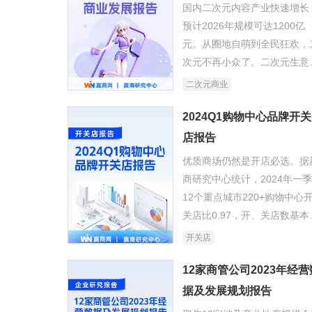
国内二次元内容产业快速增长
预计2026年规模可达1200亿
元。从圈地自萌到全民狂欢，
次元不再小众了。二次元生意
下大爆发，绝非偶然，而是一
二次元商业
产业链成熟化、消费群体规模
化、情绪消费内容需求激增化
2024Q1购物中心品牌开关
合引发的商业质变。
店报告
优质商场仍然是开店必选。据
商研究中心统计，2024年一
12个重点城市220+购物中心
关店比0.97，开、关店数基本
平，整体平稳，持续微调。
开关店
12家商管公司2023年经营
据及发展规划报告