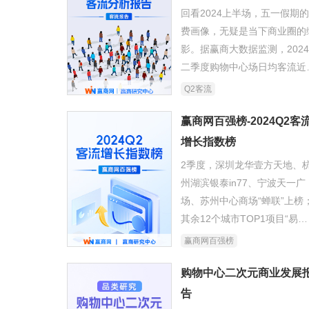
回看2024上半场，五一假期
费画像，无疑是当下商业圈的
影。据赢商大数据监测，202
二季度购物中心场日均客流近
2.4万人，同比增长21.3%，
Q2客流
年来新高。
赢商网百强榜-2024Q2客
增长指数榜
2季度，深圳龙华壹方天地、
州湖滨银泰in77、宁波天一广
场、苏州中心商场“蝉联”上榜
其余12个城市TOP1项目“易
主”，占比75%。“打江山易，
赢商网百强榜
江山难”，高度内卷是常态，
头项目你追我赶。
购物中心二次元商业发展
告