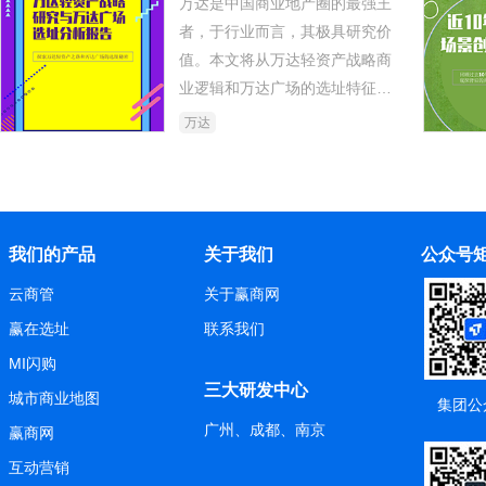
万达是中国商业地产圈的最强王
者，于行业而言，其极具研究价
值。本文将从万达轻资产战略商
业逻辑和万达广场的选址特征两
个方面进行全面分析。
万达
我们的产品
关于我们
公众号
云商管
关于赢商网
赢在选址
联系我们
MI闪购
三大研发中心
城市商业地图
集团公
广州、成都、南京
赢商网
互动营销