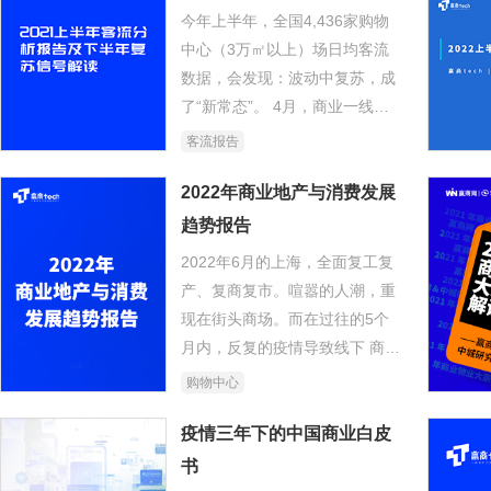
今年上半年，全国4,436家购物
中心（3万㎡以上）场日均客流
数据，会发现：波动中复苏，成
了“新常态”。 4月，商业一线城
市率先打响客流复苏战，积极的
客流报告
市场情绪传导至全国；5月，高
档mall客流逆势回弹，各档次购
2022年商业地产与消费发展
物中心经历客流增长高峰。行至
趋势报告
6月，全国购物中心客流曲线趋
2022年6月的上海，全面复工复
向稳定，环比增速回落。 站在
产、复商复市。喧嚣的人潮，重
2022下半场的起点，全国购物中
现在街头商场。而在过往的5个
心客流渐渐走出“至暗时刻”，但
月内，反复的疫情导致线下 商业
是下半年复苏信号如何？从中长
客流受阻，而持续波动的宏观经
购物中心
期看，为什么说“没有理由不对
济则影响着个人可支配收入，以
中国消费市场乐观”？
及消费意愿。
疫情三年下的中国商业白皮
书