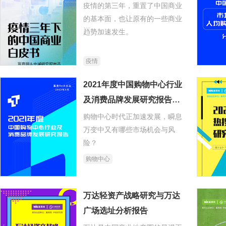
疫情的第三年，重置了中国商业
的基本面，也让原有的一些商业
趋势加速发生。
在“适者生存”规则之下，中国商
疫情
业世界的运行系统正演化迭代。
什么会被淘汰，什么会留下来，
2021年度中国购物中心行业
什么发生优化？又产生了哪些新
及消费品牌发展研究报告
物种？
（精简版）
购物中心时代正加速发展，瞬息
万变中又有哪些市场机会与风
赢商网独家发布《疫情三年下的
险？
中国商业白皮书》，从行业宏观
购物中心
数据变化、个体观察、行业访谈
等维度，试图反映疫情之下行业
的努力、变化和趋势。
万达轻资产战略研究与万达
广场选址分析报告