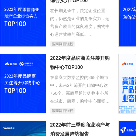
综合实力TOP100
在长期竞争中，决定企业位置
的，仍然是企业的竞争实力，运
营资产质量的优良程度，购物中
心运营效率的高低。
赢商网通过规模性指标、运营能
赢商网百强榜
力指标、招商能力指标、区位价
值指标等四大行业指标，评价零
2022年度品牌商关注筹开购
售商业地产企业的综合能力，发
物中心TOP100
布《2022年度零售商业地产企业
在赢商大数据监控的368个城市
综合实力TOP100》
中，未来2年筹开的购物中心达
750个。赢商网通过购物中心所
在城市、商圈，购物中心面积、
运营团队实力、进驻品牌、人气
赢商网百强榜
热搜指数等维度综合测评出
《2022年度品牌商关注筹开业购
2022年前三季度商业地产与
物中心TOP100》。
消费发展趋势报告