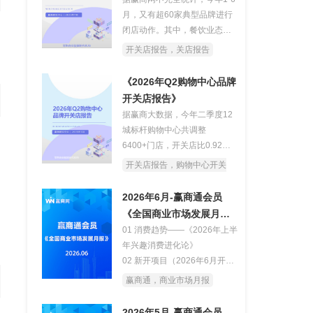
月，又有超60家典型品牌进行
闭店动作。其中，餐饮业态占
比超一半，仍是重灾区。
开关店报告，关店报告
《2026年Q2购物中心品牌
开关店报告》
据赢商大数据，今年二季度12
城标杆购物中心共调整
6400+门店，开关店比0.92，
略显疲软。数字背后，是商业
开关店报告，购物中心开关
空间的剧烈洗牌。
店
2026年6月-赢商通会员
《全国商业市场发展月
报》
01 消费趋势——《2026年上半
年兴趣消费进化论》
02 新开项目（2026年6月开业
项目解读）
赢商通，商业市场月报
03 品牌新店（2026年6月特色
新店盘点及案例解读）
2026年5月-赢商通会员