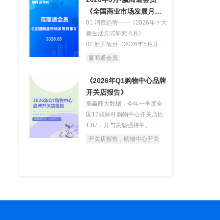
04 品牌推荐（新鲜零食品牌）
《全国商业市场发展月
05 营销案例（2026年6月营销
报》
01 消费趋势——《2026年十大
活动案例）
新生活方式研究·5月》
02 新开项目（2026年5月开业
项目解读）
赢商通会员
03 品牌新店（2026年5月特色
新店盘点及案例解读）
《2026年Q1购物中心品牌
04 品牌推荐（泰式奶茶品牌）
开关店报告》
05 营销案例（2026年5月营销
据赢商大数据，今年一季度全
活动案例）
国12城标杆购物中心开关店比
1.07，开与关勉强持平。
4700+门店调整透露出清晰的
开关店报告，购物中心开关
信号：首层零售让位于餐饮，
店
F2层成为唯一净收缩的“失焦楼
层”；科技新秀、小餐饮新王在
抢铺，生活服务悄然成为新黑
马。